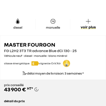
voir plus
diesel
manuelle
MASTER FOURGON
FG L2H2 3T3 TR advance Blue dCi 130 - 25
Véhicule neuf - diesel - manuelle - blanc minéral
E
classe énergétique
vignette Crit'Air
délai moyen de livraison: 3 semaines *
prix conseillé
43 900 €
HT
*
détail du prix
prix conseillé
43 900 €