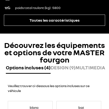
poids total roulant (kg)
5800
Toutes les caractéristiques
Découvrez les équipements
et options de votre MASTER
fourgon
Options incluses (4)
DESIGN (9)
MULTIMEDIA (
Veuillez trouver ci-dessous les options incluses sur ce
véhicule
blanc
bqt