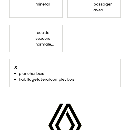
minéral
passager
avec
rangement
roue de
secours
normale
(sous le
Paf
arrière)
X
plancher bois
habillage latéral complet bois