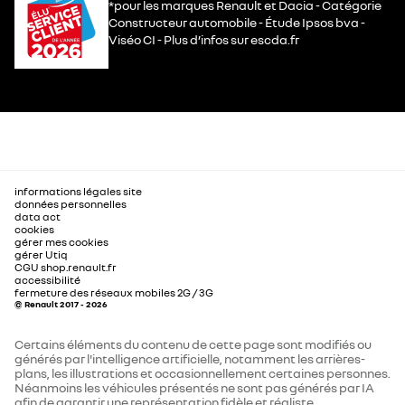
*pour les marques Renault et Dacia - Catégorie
Constructeur automobile - Étude Ipsos bva -
Viséo CI - Plus d’infos sur escda.fr
informations légales site
données personnelles
data act
cookies
gérer mes cookies
gérer Utiq
CGU shop.renault.fr
accessibilité
fermeture des réseaux mobiles 2G / 3G
© Renault 2017 - 2026
Certains éléments du contenu de cette page sont modifiés ou
générés par l'intelligence artificielle, notamment les arrières-
plans, les illustrations et occasionnellement certaines personnes.
Néanmoins les véhicules présentés ne sont pas générés par IA
afin de garantir une représentation fidèle et réaliste.