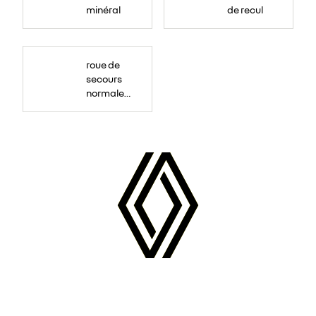
minéral
de recul
roue de
secours
normale
(sous le
Paf
arrière)