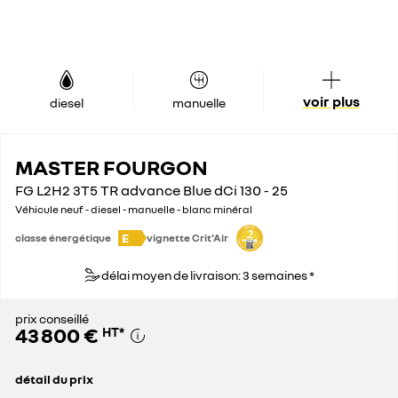
voir plus
diesel
manuelle
MASTER FOURGON
FG L2H2 3T5 TR advance Blue dCi 130 - 25
Véhicule neuf - diesel - manuelle - blanc minéral
E
classe énergétique
vignette Crit'Air
délai moyen de livraison: 3 semaines *
prix conseillé
43 800 €
HT
*
détail du prix
prix conseillé
43 800 €