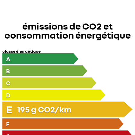
émissions de CO2 et
consommation énergétique
classe énergétique
A
B
C
D
E
195
g CO2/km
F