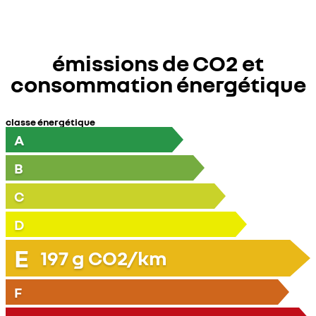
émissions de CO2 et
consommation énergétique
classe énergétique
A
B
C
D
E
197
g CO2/km
F