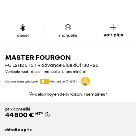
voir plus
diesel
manuelle
MASTER FOURGON
FG L2H2 3T5 TR advance Blue dCi 130 - 25
Véhicule neuf - diesel - manuelle - blanc minéral
E
classe énergétique
vignette Crit'Air
délai moyen de livraison: 7 semaines *
prix conseillé
44 800 €
HT
*
détail du prix
prix conseillé
44 800 €