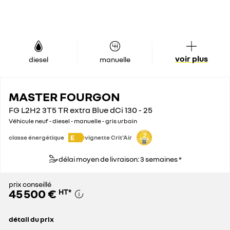
voir plus
diesel
manuelle
MASTER FOURGON
FG L2H2 3T5 TR extra Blue dCi 130 - 25
Véhicule neuf - diesel - manuelle - gris urbain
E
classe énergétique
vignette Crit'Air
délai moyen de livraison: 3 semaines *
prix conseillé
45 500 €
HT
*
détail du prix
prix conseillé
45 500 €