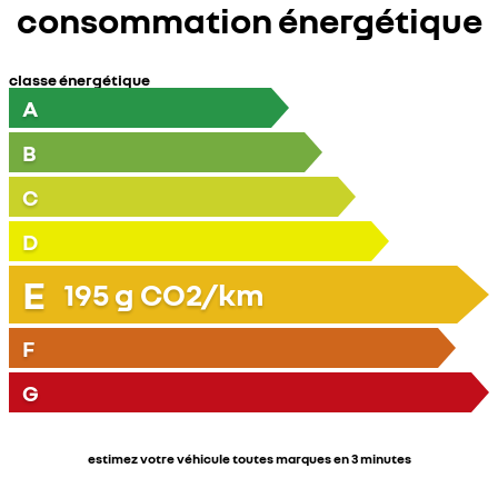
consommation énergétique
classe énergétique
A
B
C
D
E
195
g CO2/km
F
G
estimez votre véhicule toutes marques en 3 minutes