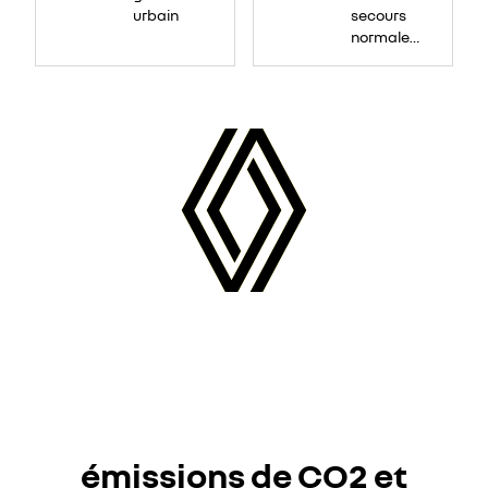
urbain
secours
normale
(sous le
Paf
arrière)
émissions de CO2 et