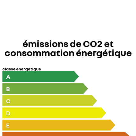
émissions de CO2 et
consommation énergétique
classe énergétique
A
B
C
D
E