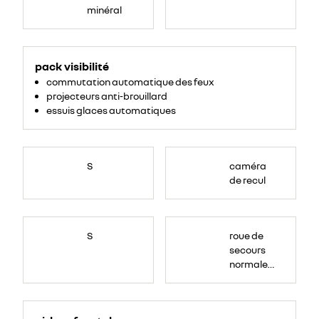
minéral
<ul>
<li>projecteurs
pack visibilité
anti-
brouillard</li>
commutation automatique des feux
<li>commutation
automatique
projecteurs anti-brouillard
des
feu</li>
essuis glaces automatiques
</ul>
S
caméra
de recul
S
roue de
secours
normale
(sous le
Paf
arrière)