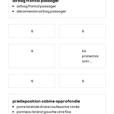
airbag frontal passager
airbag frontal passager
déconnexion airbag passager
S
S
S
kit
protection
anti-
gravillon
S
S
prédisposition cabine approfondie
porte latérale droite coulissante vitrée
panneau latéral gauche vitre fixe