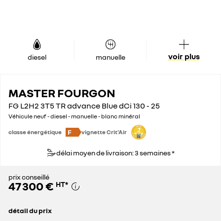
voir plus
diesel
manuelle
MASTER FOURGON
FG L2H2 3T5 TR advance Blue dCi 130 - 25
Véhicule neuf - diesel - manuelle - blanc minéral
F
classe énergétique
vignette Crit'Air
délai moyen de livraison: 3 semaines *
prix conseillé
47 300 €
HT
*
détail du prix
prix conseillé
47 300 €