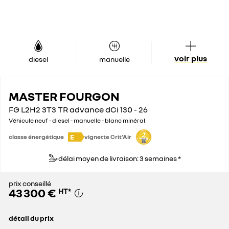
voir plus
diesel
manuelle
MASTER FOURGON
FG L2H2 3T3 TR advance dCi 130 - 26
Véhicule neuf - diesel - manuelle - blanc minéral
E
classe énergétique
vignette Crit'Air
délai moyen de livraison: 3 semaines *
prix conseillé
43 300 €
HT
*
détail du prix
prix conseillé
43 300 €