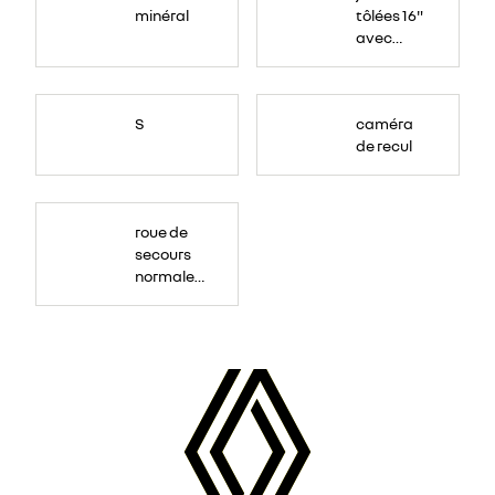
minéral
tôlées 16"
avec
enjoliveur
"airna"
S
caméra
de recul
roue de
secours
normale
(sous le
Paf
arrière)