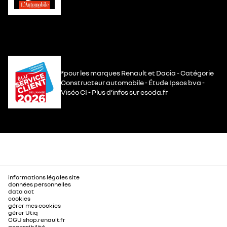
*pour les marques Renault et Dacia - Catégorie
Constructeur automobile - Étude Ipsos bva -
Viséo CI - Plus d’infos sur escda.fr
informations légales site
données personnelles
data act
cookies
gérer mes cookies
gérer Utiq
CGU shop.renault.fr
accessibilité