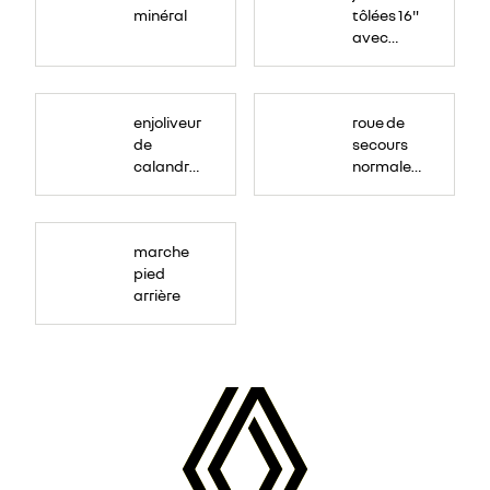
minéral
tôlées 16"
avec
enjoliveur
"airna"
enjoliveur
roue de
de
secours
calandre
normale
couleur
(sous le
caisse
Paf
arrière)
marche
pied
arrière