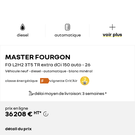
voir plus
diesel
automatique
MASTER FOURGON
FG L2H2 3T5 TR extra dCi 150 auto - 26
Véhicule neuf - diesel - automatique - blanc minéral
F
classe énergétique
vignette Crit'Air
délai moyen de livraison: 3 semaines *
prix en ligne
36 208 €
HT
*
détail du prix
prix conseillé
49 600 €