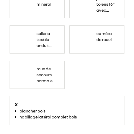
minéral
tôlées 16"
avec
enjoliveur
"airna"
sellerie
caméra
textile
de recul
enduit
grainé
roue de
secours
normale
(sous le
Paf
arrière)
X
plancher bois
habillage latéral complet bois