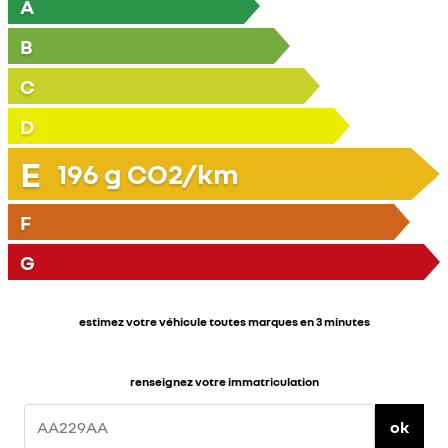
A
B
C
D
E
196
g CO2/km
F
G
estimez votre véhicule toutes marques en 3 minutes
renseignez votre immatriculation
ok