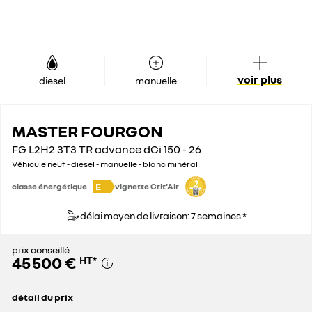
voir plus
diesel
manuelle
MASTER FOURGON
FG L2H2 3T3 TR advance dCi 150 - 26
Véhicule neuf - diesel - manuelle - blanc minéral
E
classe énergétique
vignette Crit'Air
délai moyen de livraison: 7 semaines *
prix conseillé
45 500 €
HT
*
détail du prix
prix conseillé
45 500 €