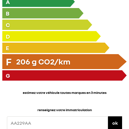
A
B
C
D
E
F
206
g CO2/km
G
estimez votre véhicule toutes marques en 3 minutes
renseignez votre immatriculation
ok