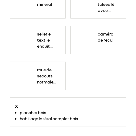
minéral
tôlées 16"
avec
enjoliveur
"airna"
sellerie
caméra
textile
de recul
enduit
grainé
roue de
secours
normale
(sous le
Paf
arrière)
X
plancher bois
habillage latéral complet bois