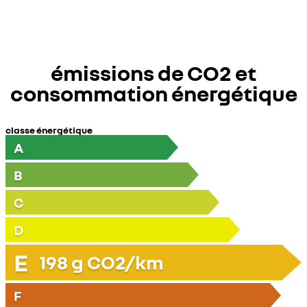
émissions de CO2 et
consommation énergétique
classe énergétique
A
B
C
D
E
198
g CO2/km
F