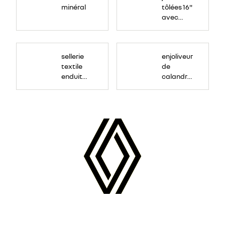
minéral
tôlées 16"
avec
enjoliveur
"airna"
sellerie
enjoliveur
textile
de
enduit
calandre
grainé
couleur
caisse