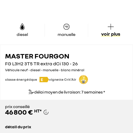
voir plus
diesel
manuelle
MASTER FOURGON
FG L3H2 3T5 TR extra dCi 130 - 26
Véhicule neuf - diesel - manuelle - blanc minéral
E
classe énergétique
vignette Crit'Air
délai moyen de livraison: 7 semaines *
prix conseillé
46 800 €
HT
*
détail du prix
prix conseillé
46 800 €