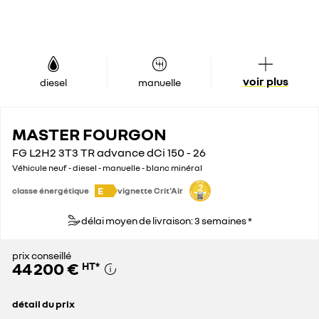
voir plus
diesel
manuelle
MASTER FOURGON
FG L2H2 3T3 TR advance dCi 150 - 26
Véhicule neuf - diesel - manuelle - blanc minéral
E
classe énergétique
vignette Crit'Air
délai moyen de livraison: 3 semaines *
prix conseillé
44 200 €
HT
*
détail du prix
prix conseillé
44 200 €