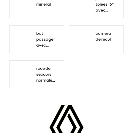
minéral
tôlées 16"
avec
enjoliveur
"airna"
bqt
caméra
passager
de recul
avec
rangement
roue de
secours
normale
(sous le
Paf
arrière)