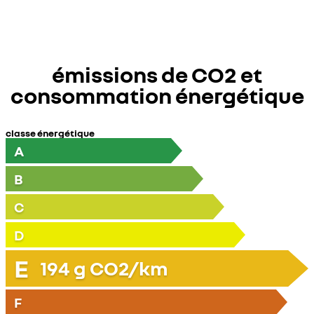
émissions de CO2 et
consommation énergétique
classe énergétique
A
B
C
D
E
194
g CO2/km
F