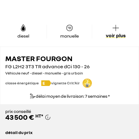
voir plus
diesel
manuelle
MASTER FOURGON
FG L2H2 3T3 TR advance dCi 130 - 26
Véhicule neuf - diesel - manuelle - gris urbain
E
classe énergétique
vignette Crit'Air
délai moyen de livraison: 7 semaines *
prix conseillé
43 500 €
HT
*
détail du prix
prix conseillé
43 500 €