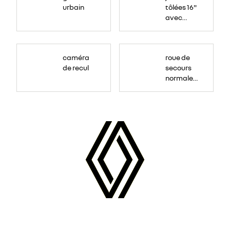
urbain
tôlées 16"
avec
enjoliveur
"airna"
caméra
roue de
de recul
secours
normale
(sous le
Paf
arrière)