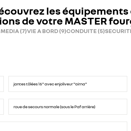
écouvrez les équipements 
ions de votre MASTER fou
MEDIA (7)
VIE A BORD (9)
CONDUITE (5)
SECURITE
jantes tôlées 16" avec enjoliveur "airna"
roue de secours normale (sous le Paf arrière)