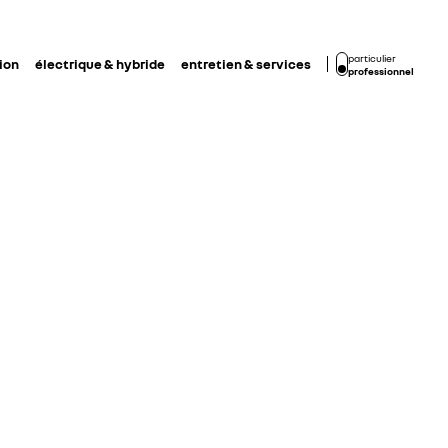
particulier
ion
électrique & hybride
entretien & services
professionnel