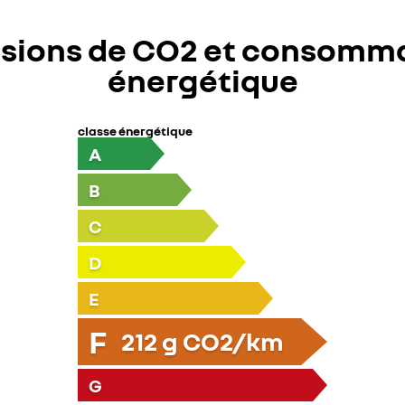
sions de CO2 et consomm
énergétique
classe énergétique
A
B
C
D
E
F
212
g CO2/km
G