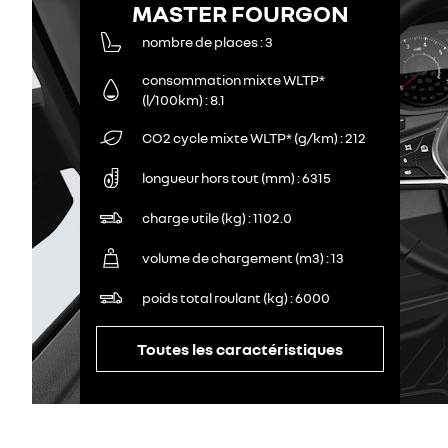
MASTER FOURGON
nombre de places
3
consommation mixte WLTP*
(l/100km)
8.1
CO2 cycle mixte WLTP* (g/km)
212
longueur hors tout (mm)
6315
charge utile (kg)
1102.0
volume de chargement (m3)
13
poids total roulant (kg)
6000
Toutes les caractéristiques