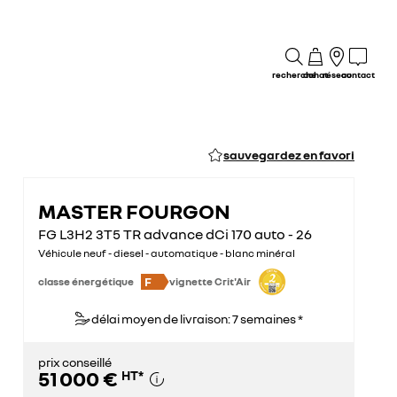
recherche
achat
réseau
contact
sauvegardez en favori
MASTER FOURGON
FG L3H2 3T5 TR advance dCi 170 auto - 26
Véhicule neuf - diesel - automatique - blanc minéral
F
classe énergétique
vignette Crit'Air
délai moyen de livraison: 7 semaines *
prix conseillé
51 000 €
HT
*