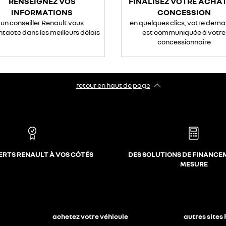
RENSEIGNEZ VOS
FINALISEZ VOTRE ACHAT
INFORMATIONS
CONCESSION
un conseiller Renault vous
en quelques clics, votre dem
ntacte dans les meilleurs délais
est communiquée à votre
concessionnaire
retour en haut de page​
ERTS RENAULT À VOS CÔTÉS
DES SOLUTIONS DE FINANCE
MESURE
achetez votre véhicule
autres sites