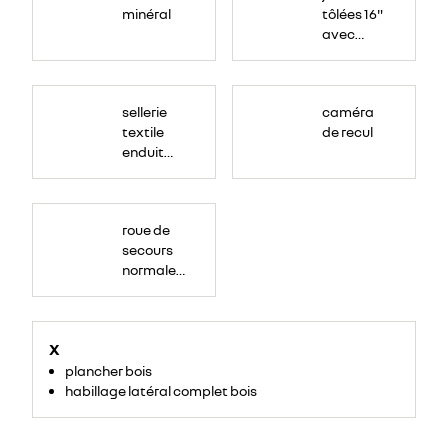
minéral
tôlées 16"
avec
enjoliveur
"airna"
sellerie
caméra
textile
de recul
enduit
grainé
roue de
secours
normale
(sous le
Paf
arrière)
X
plancher bois
habillage latéral complet bois