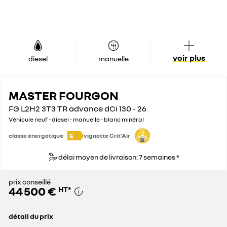
voir plus
diesel
manuelle
MASTER FOURGON
FG L2H2 3T3 TR advance dCi 130 - 26
Véhicule neuf - diesel - manuelle - blanc minéral
E
classe énergétique
vignette Crit'Air
délai moyen de livraison: 7 semaines *
prix conseillé
44 500 €
HT
*
détail du prix
prix conseillé
44 500 €