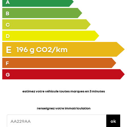
A
B
C
D
E
196
g CO2/km
F
G
estimez votre véhicule toutes marques en 3 minutes
renseignez votre immatriculation
ok