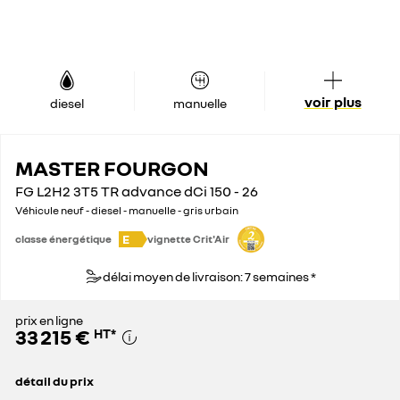
voir plus
diesel
manuelle
MASTER FOURGON
FG L2H2 3T5 TR advance dCi 150 - 26
Véhicule neuf - diesel - manuelle - gris urbain
E
classe énergétique
vignette Crit'Air
délai moyen de livraison: 7 semaines *
prix en ligne
33 215 €
HT
*
détail du prix
prix conseillé
45 500 €