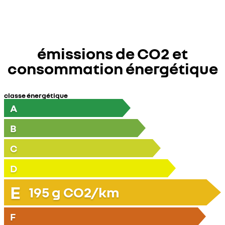
émissions de CO2 et
consommation énergétique
classe énergétique
A
B
C
D
E
195
g CO2/km
F