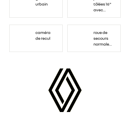
urbain
tôlées 16"
avec
enjoliveur
"airna"
caméra
roue de
de recul
secours
normale
(sous le
Paf
arrière)