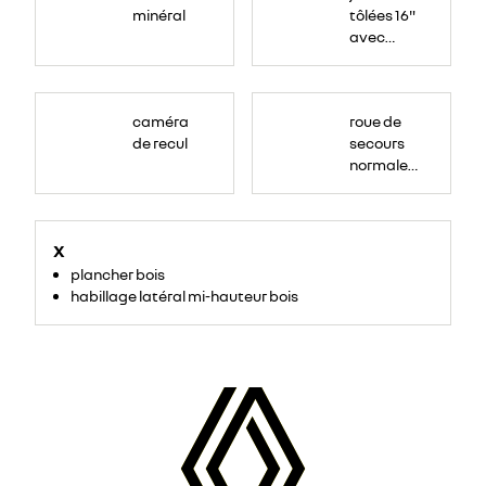
minéral
tôlées 16"
avec
enjoliveur
"airna"
caméra
roue de
de recul
secours
normale
(sous le
Paf
arrière)
X
plancher bois
habillage latéral mi-hauteur bois