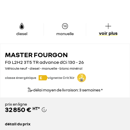
voir plus
diesel
manuelle
MASTER FOURGON
FG L2H2 3T5 TR advance dCi 130 - 26
Véhicule neuf - diesel - manuelle - blanc minéral
E
classe énergétique
vignette Crit'Air
délai moyen de livraison: 3 semaines *
prix en ligne
32 850 €
HT
*
détail du prix
prix conseillé
45 000 €