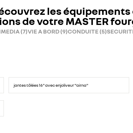
écouvrez les équipements 
ions de votre MASTER fou
MEDIA (7)
VIE A BORD (9)
CONDUITE (5)
SECURITE
jantes tôlées 16" avec enjoliveur "airna"