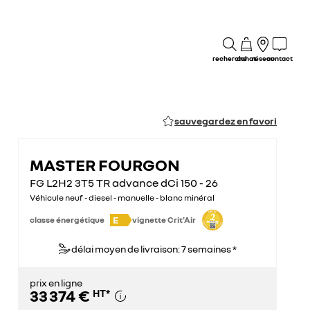
recherche
achat
réseau
contact
sauvegardez en favori
MASTER FOURGON
FG L2H2 3T5 TR advance dCi 150 - 26
Véhicule neuf - diesel - manuelle - blanc minéral
E
classe énergétique
vignette Crit'Air
délai moyen de livraison: 7 semaines *
prix en ligne
33 374 €
HT
*