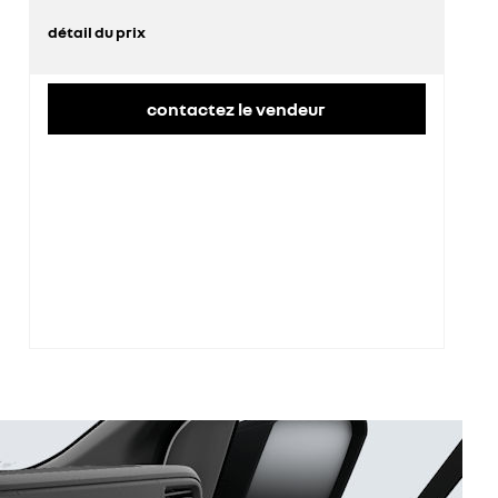
détail du prix
prix conseillé
45 100 €
remise concessionnaire déduite
11 726 €
contactez le vendeur