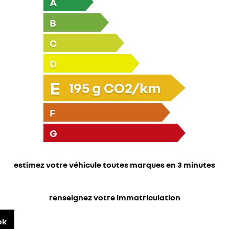
A
B
C
D
E
195
g CO2/km
F
G
estimez votre véhicule toutes marques en 3 minutes
renseignez votre immatriculation
ok