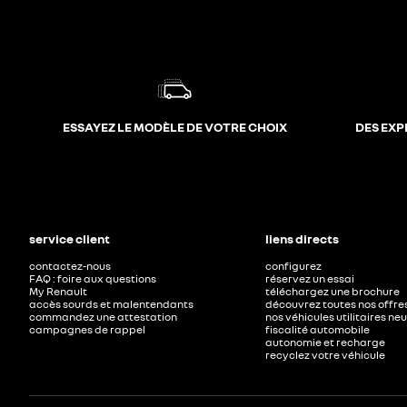
ESSAYEZ LE MODÈLE DE VOTRE CHOIX
DES EXP
service client
liens directs
contactez-nous
configurez
FAQ : foire aux questions
réservez un essai
My Renault
téléchargez une brochure
accès sourds et malentendants
découvrez toutes nos offre
commandez une attestation
nos véhicules utilitaires ne
campagnes de rappel
fiscalité automobile
autonomie et recharge
recyclez votre véhicule