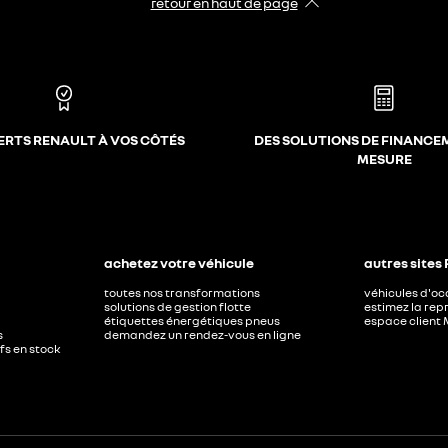
retour en haut de page​
ERTS RENAULT À VOS CÔTÉS
DES SOLUTIONS DE FINANCE
MESURE
achetez votre véhicule
autres sites
toutes nos transformations
véhicules d'o
solutions de gestion flotte
estimez la repr
étiquettes énergétiques pneus
espace client 
s
demandez un rendez-vous en ligne
ufs en stock