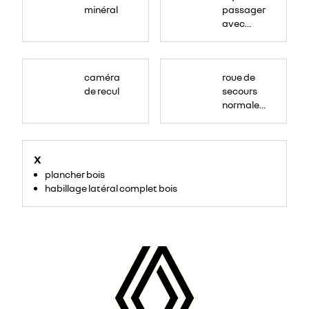
minéral
passager
avec
rangement
caméra
roue de
de recul
secours
normale
(sous le
Paf
arrière)
X
plancher bois
habillage latéral complet bois