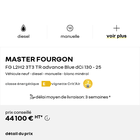
voir plus
diesel
manuelle
MASTER FOURGON
FG L2H2 3T3 TR advance Blue dCi 130 - 25
Véhicule neuf - diesel - manuelle - blanc minéral
E
classe énergétique
vignette Crit'Air
délai moyen de livraison: 3 semaines *
prix conseillé
44 100 €
HT
*
détail du prix
prix conseillé
44 100 €