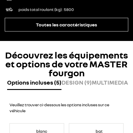
poids total roulant (kg)
5800
Toutes les caractéristiques
Découvrez les équipements
et options de votre MASTER
fourgon
Options incluses (5)
DESIGN (9)
MULTIMEDIA (7
Veuillez trouver ci-dessous les options incluses sur ce
véhicule
blanc
bqt