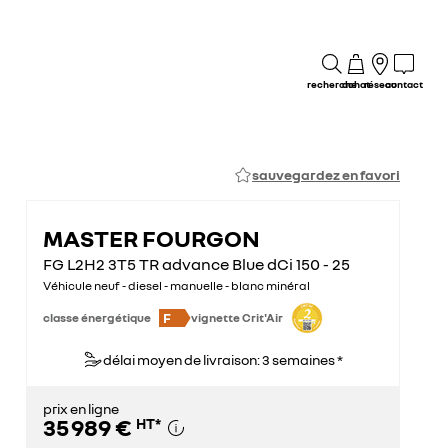
recherche
achat
réseau
contact
sauvegardez en favori
MASTER FOURGON
FG L2H2 3T5 TR advance Blue dCi 150 - 25
Véhicule neuf - diesel - manuelle - blanc minéral
F
classe énergétique
vignette Crit'Air
délai moyen de livraison: 3 semaines *
prix en ligne
35 989 €
HT
*