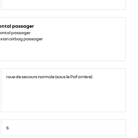
ontal passager
rontal passager
xion airbag passager
roue de secours normale (sous le Paf arrière)
S