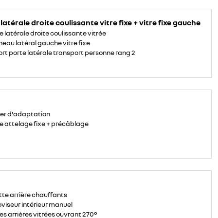
latérale droite coulissante vitre fixe + vitre fixe gauche
e latérale droite coulissante vitrée
eau latéral gauche vitre fixe
ort porte latérale transport personne rang 2
ier d'adaptation
e attelage fixe + précâblage
tte arrière chauffants
oviseur intérieur manuel
es arrières vitrées ouvrant 270°