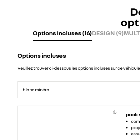
D
opt
Options incluses (16)
DESIGN (9)
MULT
Options incluses
Veuillez trouver ci-dessous les options incluses sur ce véhicule
blanc minéral
<ul>
<li>projecteurs
pack v
anti-
brouillard</li>
com
<li>commutation
automatique
proj
des
feu</li>
essu
</ul>