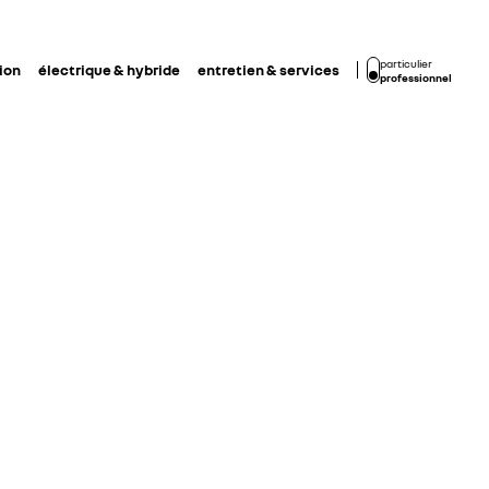
particulier
ion
électrique & hybride
entretien & services
professionnel