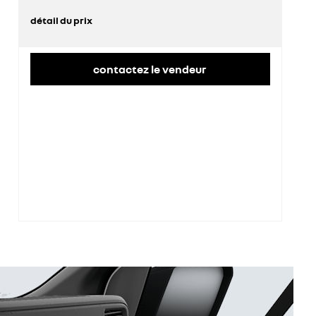
détail du prix
prix conseillé
49 300 €
remise concessionnaire déduite
13 311 €
contactez le vendeur