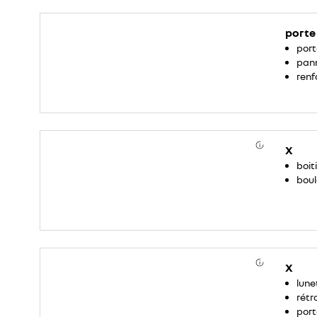
porte 
port
pann
renf
X
boit
boul
X
lune
rétr
port