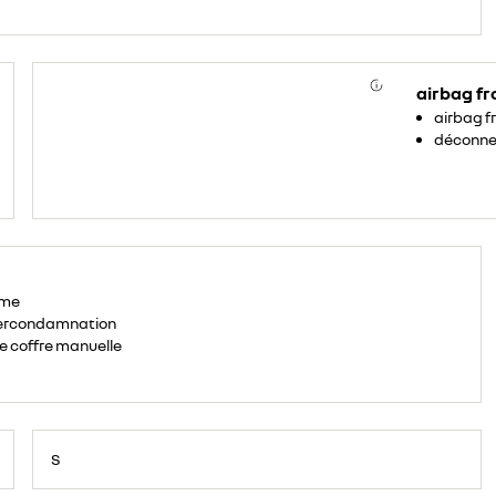
airbag fr
airbag f
déconne
rme
ercondamnation
e coffre manuelle
S