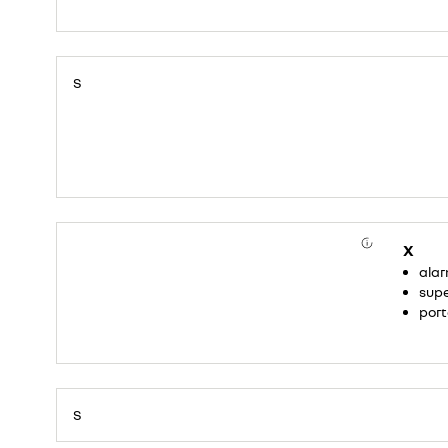
S
X
ala
sup
port
S