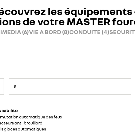
écouvrez les équipements 
ions de votre MASTER fou
IMEDIA (6)
VIE A BORD (8)
CONDUITE (4)
SECURITE
S
isibilité
mutation automatique des feux
ecteurs anti-brouillard
is glaces automatiques