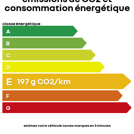
consommation énergétique
classe énergétique
A
B
C
D
E
197
g CO2/km
F
G
estimez votre véhicule toutes marques en 3 minutes