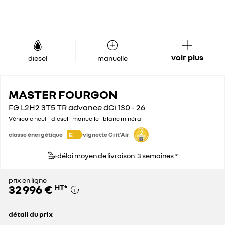
voir plus
diesel
manuelle
MASTER FOURGON
FG L2H2 3T5 TR advance dCi 130 - 26
Véhicule neuf - diesel - manuelle - blanc minéral
E
classe énergétique
vignette Crit'Air
délai moyen de livraison: 3 semaines *
prix en ligne
32 996 €
HT
*
détail du prix
prix conseillé
45 200 €