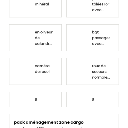
minéral
tôlées 16"
avec
enjoliveur
"airna"
enjoliveur
bqt
de
passager
calandre
avec
couleur
rangement
caisse
caméra
roue de
de recul
secours
normale
(sous le
Paf
arrière)
S
S
pack aménagement zone cargo