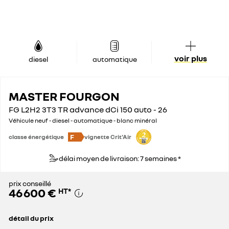
voir plus
diesel
automatique
MASTER FOURGON
FG L2H2 3T3 TR advance dCi 150 auto - 26
Véhicule neuf - diesel - automatique - blanc minéral
F
classe énergétique
vignette Crit'Air
délai moyen de livraison: 7 semaines *
prix conseillé
46 600 €
HT
*
détail du prix
prix conseillé
46 600 €