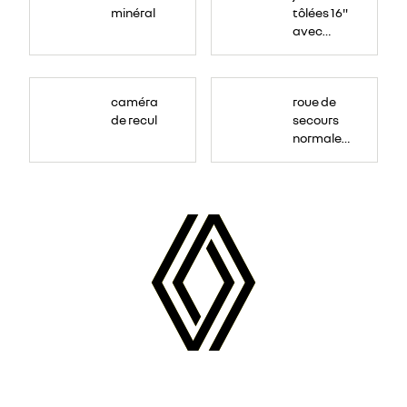
minéral
tôlées 16"
avec
enjoliveur
"airna"
caméra
roue de
de recul
secours
normale
(sous le
Paf
arrière)