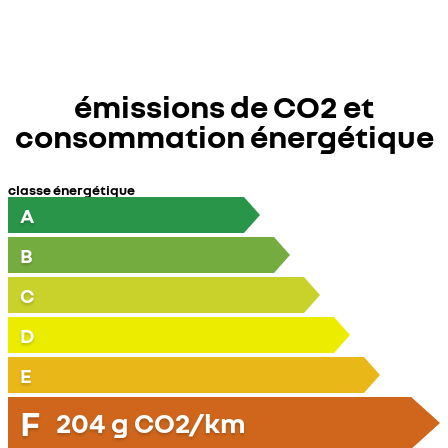
émissions de CO2 et
consommation énergétique
classe énergétique
A
B
C
D
E
F
204
g CO2/km