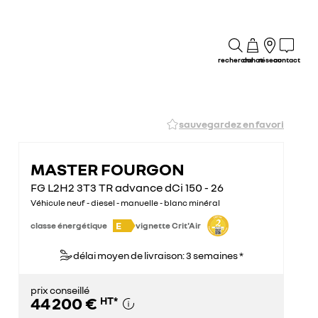
recherche
achat
réseau
contact
sauvegardez en favori
MASTER FOURGON
FG L2H2 3T3 TR advance dCi 150 - 26
Véhicule neuf - diesel - manuelle - blanc minéral
E
classe énergétique
vignette Crit'Air
délai moyen de livraison: 3 semaines *
prix conseillé
44 200 €
HT
*