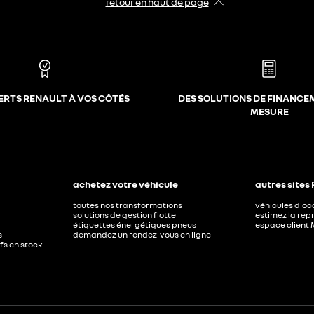
retour en haut de page​
ERTS RENAULT À VOS CÔTÉS
DES SOLUTIONS DE FINANCE
MESURE
achetez votre véhicule
autres sites
toutes nos transformations
véhicules d'o
solutions de gestion flotte
estimez la repr
étiquettes énergétiques pneus
espace client 
s
demandez un rendez-vous en ligne
ufs en stock