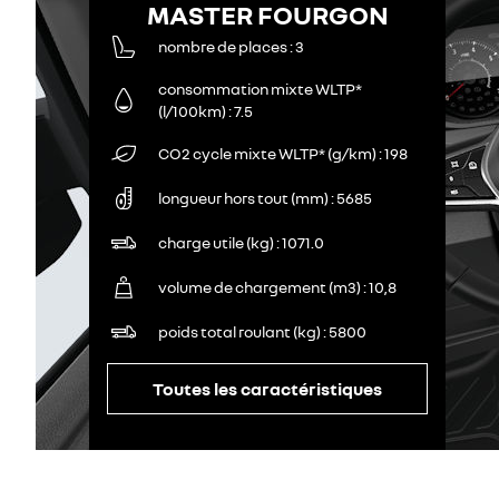
MASTER FOURGON
nombre de places
3
consommation mixte WLTP*
(l/100km)
7.5
CO2 cycle mixte WLTP* (g/km)
198
longueur hors tout (mm)
5685
charge utile (kg)
1071.0
volume de chargement (m3)
10,8
poids total roulant (kg)
5800
Toutes les caractéristiques