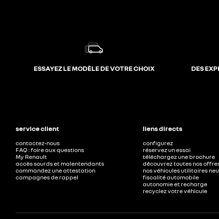
ESSAYEZ LE MODÈLE DE VOTRE CHOIX
DES EXP
service client
liens directs
contactez-nous
configurez
FAQ : foire aux questions
réservez un essai
My Renault
téléchargez une brochure
accès sourds et malentendants
découvrez toutes nos offre
commandez une attestation
nos véhicules utilitaires ne
campagnes de rappel
fiscalité automobile
autonomie et recharge
recyclez votre véhicule