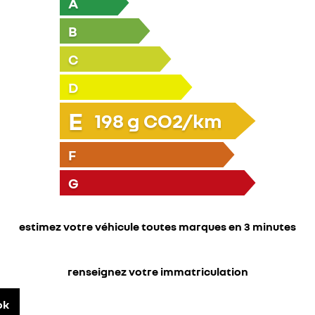
A
B
C
D
E
198
g CO2/km
F
G
estimez votre véhicule toutes marques en 3 minutes
renseignez votre immatriculation
ok