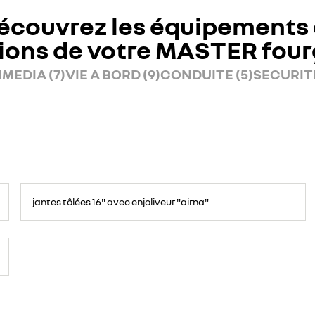
écouvrez les équipements 
ions de votre MASTER fou
MEDIA (7)
VIE A BORD (9)
CONDUITE (5)
SECURITE
jantes tôlées 16" avec enjoliveur "airna"