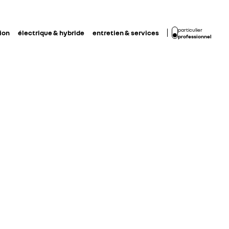
particulier
ion
électrique & hybride
entretien & services
professionnel