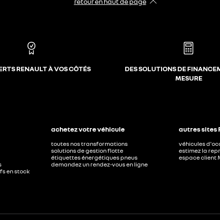
retour en haut de page​
ERTS RENAULT À VOS CÔTÉS
DES SOLUTIONS DE FINANCE
MESURE
achetez votre véhicule
autres sites
toutes nos transformations
véhicules d'o
solutions de gestion flotte
estimez la repr
étiquettes énergétiques pneus
espace client 
s
demandez un rendez-vous en ligne
ufs en stock