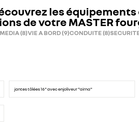
écouvrez les équipements 
ions de votre MASTER fou
MEDIA (8)
VIE A BORD (9)
CONDUITE (8)
SECURITE 
jantes tôlées 16" avec enjoliveur "airna"