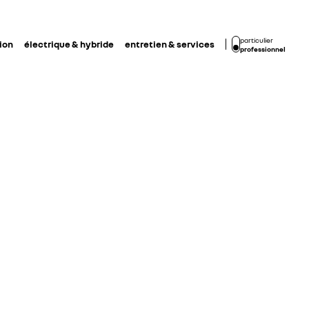
particulier
ion
électrique & hybride
entretien & services
professionnel