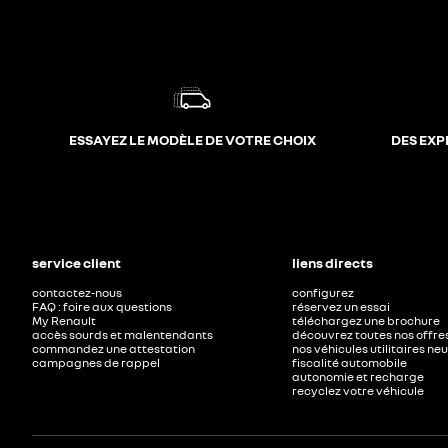
ESSAYEZ LE MODÈLE DE VOTRE CHOIX
DES EXP
service client
liens directs
contactez-nous
configurez
FAQ : foire aux questions
réservez un essai
My Renault
téléchargez une brochure
accès sourds et malentendants
découvrez toutes nos offre
commandez une attestation
nos véhicules utilitaires ne
campagnes de rappel
fiscalité automobile
autonomie et recharge
recyclez votre véhicule