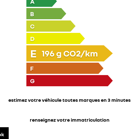
A
B
C
D
E
196
g CO2/km
F
G
estimez votre véhicule toutes marques en 3 minutes
renseignez votre immatriculation
ok