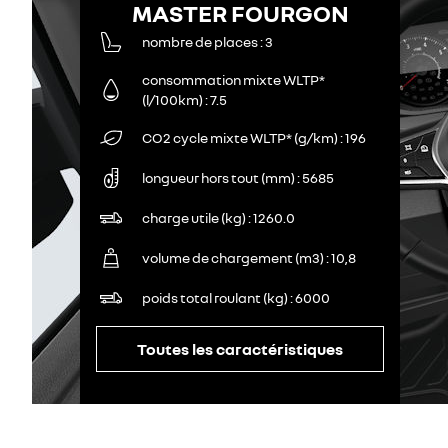
MASTER FOURGON
nombre de places
3
consommation mixte WLTP*
(l/100km)
7.5
CO2 cycle mixte WLTP* (g/km)
196
longueur hors tout (mm)
5685
charge utile (kg)
1260.0
volume de chargement (m3)
10,8
poids total roulant (kg)
6000
Toutes les caractéristiques