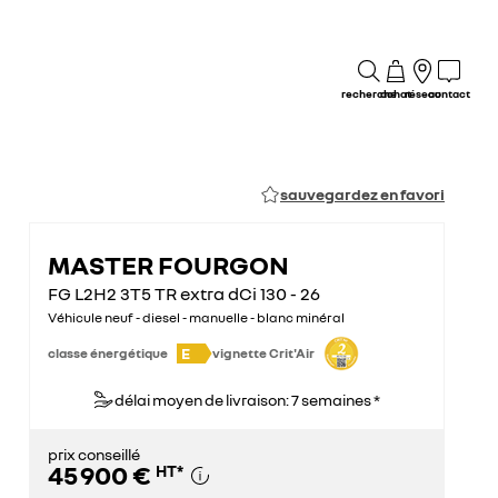
recherche
achat
réseau
contact
sauvegardez en favori
MASTER FOURGON
FG L2H2 3T5 TR extra dCi 130 - 26
Véhicule neuf - diesel - manuelle - blanc minéral
E
classe énergétique
vignette Crit'Air
délai moyen de livraison: 7 semaines *
prix conseillé
45 900 €
HT
*