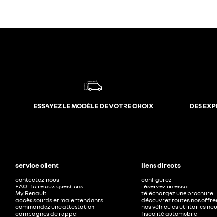
ESSAYEZ LE MODÈLE DE VOTRE CHOIX
DES EXP
service client
liens directs
contactez-nous
configurez
FAQ : foire aux questions
réservez un essai
My Renault
téléchargez une brochure
accès sourds et malentendants
découvrez toutes nos offre
commandez une attestation
nos véhicules utilitaires ne
campagnes de rappel
fiscalité automobile