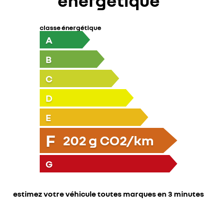
énergétique
classe énergétique
A
B
C
D
E
F
202
g CO2/km
G
estimez votre véhicule toutes marques en 3 minutes