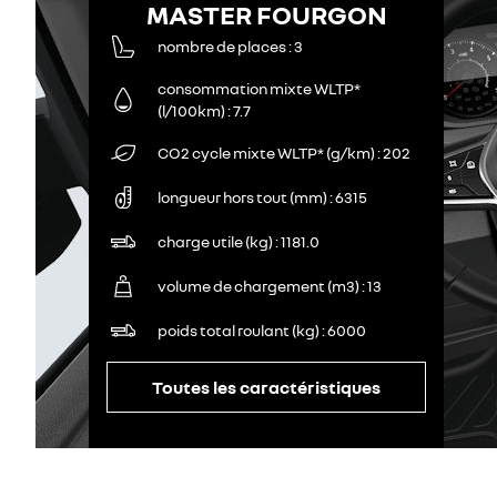
MASTER FOURGON
nombre de places
3
consommation mixte WLTP*
(l/100km)
7.7
CO2 cycle mixte WLTP* (g/km)
202
longueur hors tout (mm)
6315
charge utile (kg)
1181.0
volume de chargement (m3)
13
poids total roulant (kg)
6000
Toutes les caractéristiques