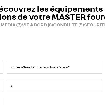
écouvrez les équipements 
ions de votre MASTER fou
MEDIA (7)
VIE A BORD (8)
CONDUITE (5)
SECURITE
jantes tôlées 16" avec enjoliveur "airna"
S