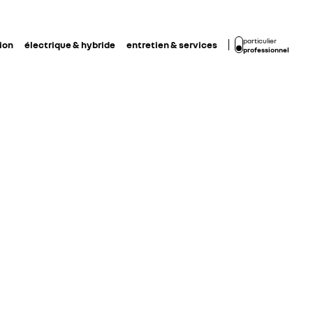
particulier
ion
électrique & hybride
entretien & services
professionnel