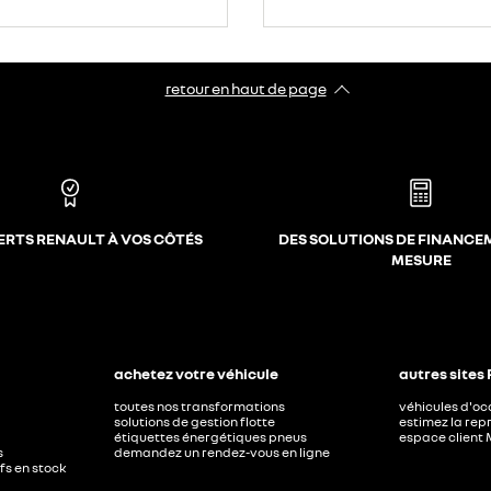
retour en haut de page​
ERTS RENAULT À VOS CÔTÉS
DES SOLUTIONS DE FINANCE
MESURE
achetez votre véhicule
autres sites
toutes nos transformations
véhicules d'o
solutions de gestion flotte
estimez la repr
étiquettes énergétiques pneus
espace client 
s
demandez un rendez-vous en ligne
ufs en stock