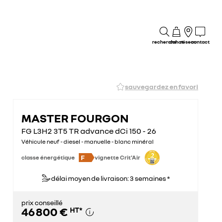
recherche
achat
réseau
contact
sauvegardez en favori
MASTER FOURGON
FG L3H2 3T5 TR advance dCi 150 - 26
Véhicule neuf - diesel - manuelle - blanc minéral
F
classe énergétique
vignette Crit'Air
délai moyen de livraison: 3 semaines *
prix conseillé
46 800 €
HT
*