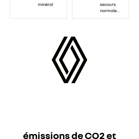
minéral
secours
normale
(sous le
Paf
arrière)
émissions de CO2 et