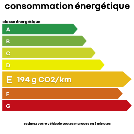
consommation énergétique
classe énergétique
A
B
C
D
E
194
g CO2/km
F
G
estimez votre véhicule toutes marques en 3 minutes