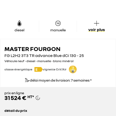
voir plus
diesel
manuelle
MASTER FOURGON
FG L2H2 3T3 TR advance Blue dCi 130 - 25
Véhicule neuf - diesel - manuelle - blanc minéral
E
classe énergétique
vignette Crit'Air
délai moyen de livraison: 7 semaines *
prix en ligne
31 524 €
HT
*
détail du prix
prix conseillé
42 600 €