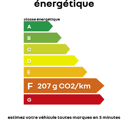
énergétique
classe énergétique
A
B
C
D
E
F
207
g CO2/km
G
estimez votre véhicule toutes marques en 3 minutes