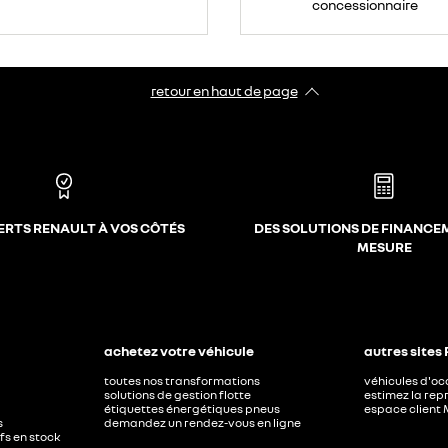
concessionnaire
retour en haut de page​
ERTS RENAULT À VOS CÔTÉS
DES SOLUTIONS DE FINANCE
MESURE
achetez votre véhicule
autres sites
toutes nos transformations
véhicules d'o
solutions de gestion flotte
estimez la repr
étiquettes énergétiques pneus
espace client 
s
demandez un rendez-vous en ligne
ufs en stock