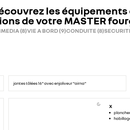
écouvrez les équipements 
ions de votre MASTER fou
MEDIA (8)
VIE A BORD (9)
CONDUITE (8)
SECURITE
jantes tôlées 16" avec enjoliveur "airna"
X
plancher
habillag