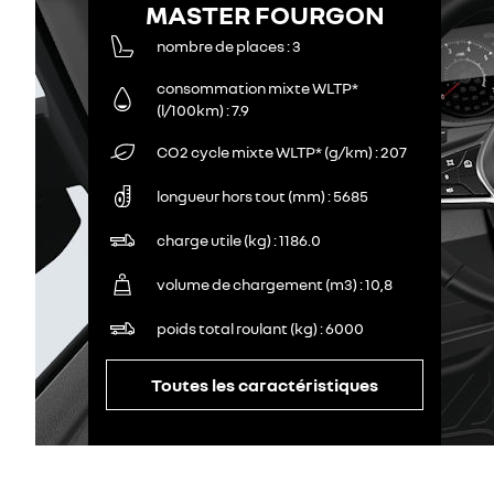
MASTER FOURGON
nombre de places
3
consommation mixte WLTP*
(l/100km)
7.9
CO2 cycle mixte WLTP* (g/km)
207
longueur hors tout (mm)
5685
charge utile (kg)
1186.0
volume de chargement (m3)
10,8
poids total roulant (kg)
6000
Toutes les caractéristiques