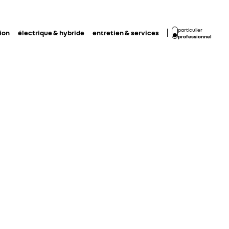
particulier
ion
électrique & hybride
entretien & services
professionnel