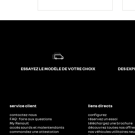
ESSAYEZ LE MODÈLE DE VOTRE CHOIX
DES EXP
service client
liens directs
contactez-nous
configurez
FAQ : foire aux questions
réservez un essai
My Renault
téléchargez une brochure
accès sourds et malentendants
découvrez toutes nos offre
commandez une attestation
nos véhicules utilitaires ne