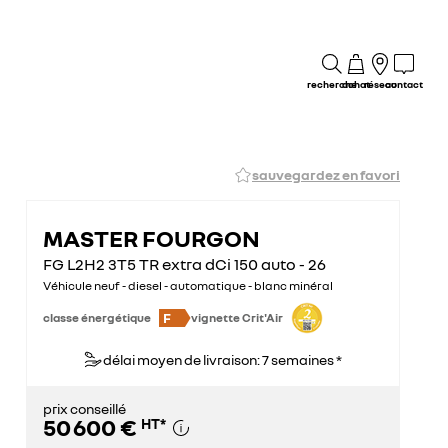
recherche
achat
réseau
contact
sauvegardez en favori
MASTER FOURGON
FG L2H2 3T5 TR extra dCi 150 auto - 26
Véhicule neuf - diesel - automatique - blanc minéral
F
classe énergétique
vignette Crit'Air
délai moyen de livraison: 7 semaines *
prix conseillé
50 600 €
HT
*