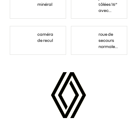
minéral
tôlées 16"
avec
enjoliveur
"airna"
caméra
roue de
de recul
secours
normale
(sous le
Paf
arrière)