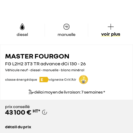
voir plus
diesel
manuelle
MASTER FOURGON
FG L2H2 3T3 TR advance dCi 130 - 26
Véhicule neuf - diesel - manuelle - blanc minéral
E
classe énergétique
vignette Crit'Air
délai moyen de livraison: 7 semaines *
prix conseillé
43 100 €
HT
*
détail du prix
prix conseillé
43 100 €