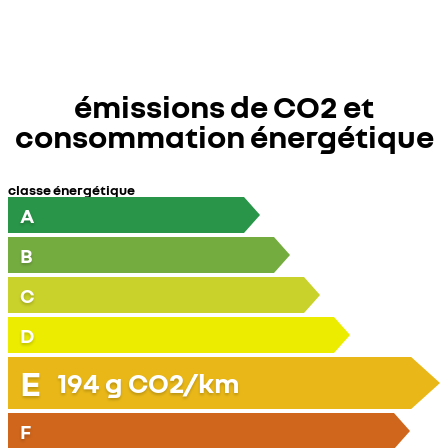
émissions de CO2 et
consommation énergétique
classe énergétique
A
B
C
D
E
194
g CO2/km
F