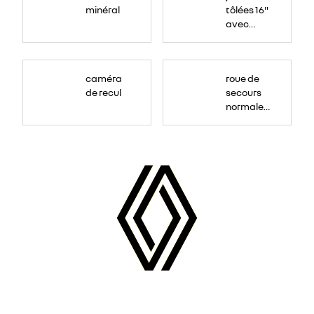
minéral
tôlées 16"
avec
enjoliveur
"airna"
caméra
roue de
de recul
secours
normale
(sous le
Paf
arrière)