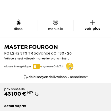
voir plus
diesel
manuelle
MASTER FOURGON
FG L2H2 3T3 TR advance dCi 130 - 26
Véhicule neuf - diesel - manuelle - blanc minéral
E
classe énergétique
vignette Crit'Air
délai moyen de livraison: 7 semaines *
prix conseillé
43 100 €
HT
*
détail du prix
prix conseillé
43 100 €