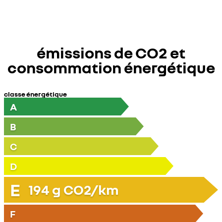
émissions de CO2 et
consommation énergétique
classe énergétique
A
B
C
D
E
194
g CO2/km
F