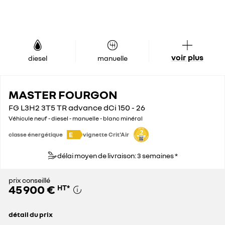
voir plus
diesel
manuelle
MASTER FOURGON
FG L3H2 3T5 TR advance dCi 150 - 26
Véhicule neuf - diesel - manuelle - blanc minéral
E
classe énergétique
vignette Crit'Air
délai moyen de livraison: 3 semaines *
prix conseillé
45 900 €
HT
*
détail du prix
prix conseillé
45 900 €