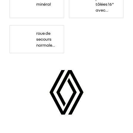
minéral
tôlées 16"
avec
enjoliveur
"airna"
roue de
secours
normale
(sous le
Paf
arrière)