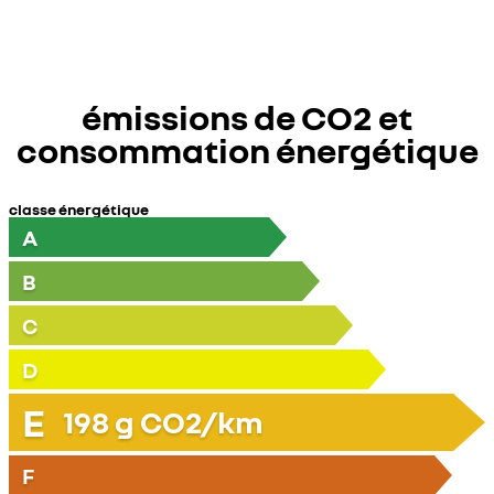
émissions de CO2 et
consommation énergétique
classe énergétique
A
B
C
D
E
198
g CO2/km
F