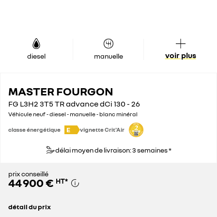
voir plus
diesel
manuelle
MASTER FOURGON
FG L3H2 3T5 TR advance dCi 130 - 26
Véhicule neuf - diesel - manuelle - blanc minéral
E
classe énergétique
vignette Crit'Air
délai moyen de livraison: 3 semaines *
prix conseillé
44 900 €
HT
*
détail du prix
prix conseillé
44 900 €