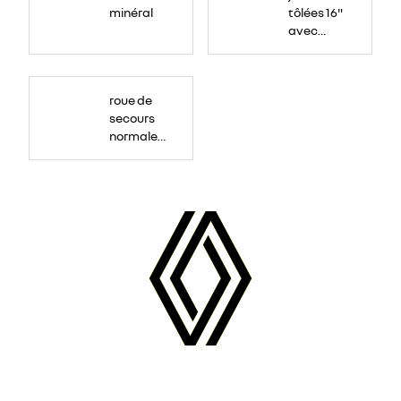
minéral
tôlées 16"
avec
enjoliveur
"airna"
roue de
secours
normale
(sous le
Paf
arrière)