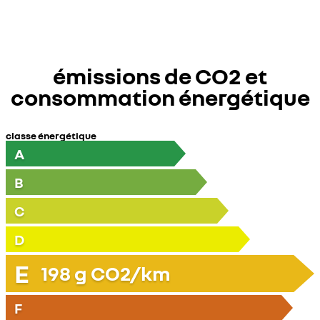
émissions de CO2 et
consommation énergétique
classe énergétique
A
B
C
D
E
198
g CO2/km
F