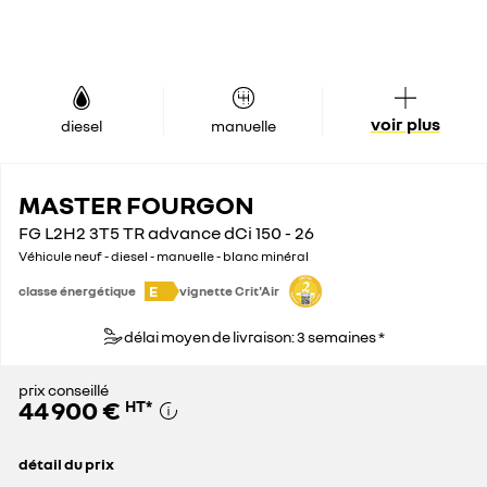
voir plus
diesel
manuelle
MASTER FOURGON
FG L2H2 3T5 TR advance dCi 150 - 26
Véhicule neuf - diesel - manuelle - blanc minéral
E
classe énergétique
vignette Crit'Air
délai moyen de livraison: 3 semaines *
prix conseillé
44 900 €
HT
*
détail du prix
prix conseillé
44 900 €