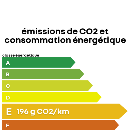
émissions de CO2 et
consommation énergétique
classe énergétique
A
B
C
D
E
196
g CO2/km
F