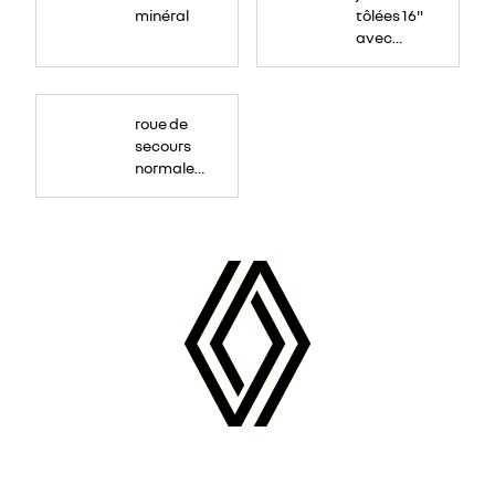
minéral
tôlées 16"
avec
enjoliveur
"airna"
roue de
secours
normale
(sous le
Paf
arrière)