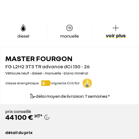
voir plus
diesel
manuelle
MASTER FOURGON
FG L2H2 3T3 TR advance dCi 130 - 26
Véhicule neuf - diesel - manuelle - blanc minéral
E
classe énergétique
vignette Crit'Air
délai moyen de livraison: 7 semaines *
prix conseillé
44 100 €
HT
*
détail du prix
prix conseillé
44 100 €