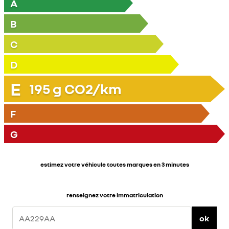
A
B
C
D
E
195
g CO2/km
F
G
estimez votre véhicule toutes marques en 3 minutes
renseignez votre immatriculation
ok