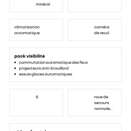
minéral
climatisation
caméra
automatique
de recul
<ul>
<li>projecteurs
pack visibilité
anti-
brouillard</li>
commutation automatique des feux
<li>commutation
automatique
projecteurs anti-brouillard
des
feu</li>
essuis glaces automatiques
</ul>
S
roue de
secours
normale
(sous le
Paf
arrière)