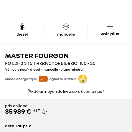
voir plus
diesel
manuelle
MASTER FOURGON
FG L2H2 3T5 TR advance Blue dCi 150 - 25
Véhicule neuf - diesel - manuelle - blanc minéral
F
classe énergétique
vignette Crit'Air
délai moyen de livraison: 3 semaines *
prix en ligne
35 989 €
HT
*
détail du prix
prix conseillé
49 300 €