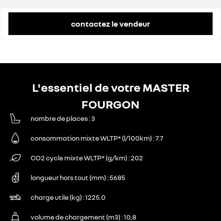
remise concessionnaire déduite
13 311 €
contactez le vendeur
L'essentiel de votre MASTER
FOURGON
nombre de places
3
consommation mixte WLTP* (l/100km)
7.7
CO2 cycle mixte WLTP* (g/km)
202
longueur hors tout (mm)
5685
charge utile (kg)
1225.0
volume de chargement (m3)
10,8