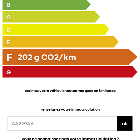
B
C
D
E
F
202
g CO2/km
G
estimez votre véhicule toutes marques en 3 minutes
renseignez votre immatriculation
ok
vous ne connaissez pas votre immatriculation ?