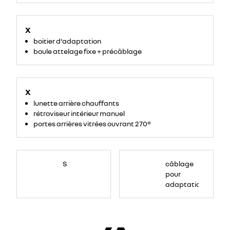
X
boitier d'adaptation
boule attelage fixe + précâblage
X
lunette arrière chauffants
rétroviseur intérieur manuel
portes arrières vitrées ouvrant 270°
S
câblage
pour
adaptation