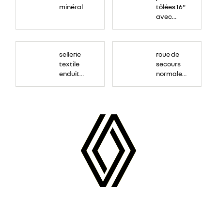
minéral
tôlées 16"
avec
enjoliveur
"airna"
sellerie
roue de
textile
secours
enduit
normale
grainé
(sous le
Paf
arrière)