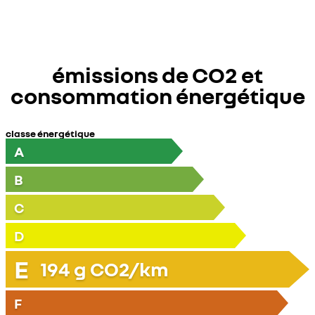
émissions de CO2 et
consommation énergétique
classe énergétique
A
B
C
D
E
194
g CO2/km
F