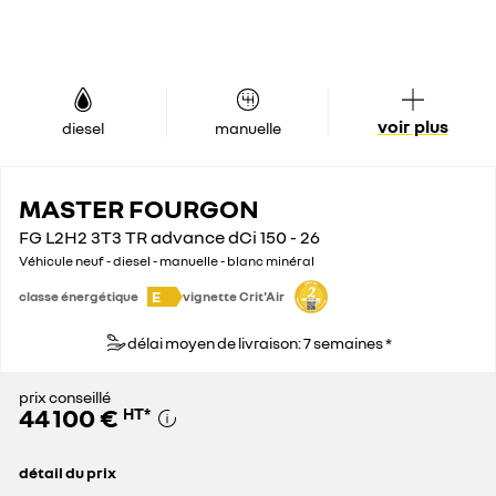
voir plus
diesel
manuelle
MASTER FOURGON
FG L2H2 3T3 TR advance dCi 150 - 26
Véhicule neuf - diesel - manuelle - blanc minéral
E
classe énergétique
vignette Crit'Air
délai moyen de livraison: 7 semaines *
prix conseillé
44 100 €
HT
*
détail du prix
prix conseillé
44 100 €