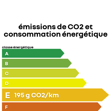
émissions de CO2 et
consommation énergétique
classe énergétique
A
B
C
D
E
195
g CO2/km
F