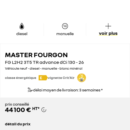
voir plus
diesel
manuelle
MASTER FOURGON
FG L2H2 3T5 TR advance dCi 130 - 26
Véhicule neuf - diesel - manuelle - blanc minéral
E
classe énergétique
vignette Crit'Air
délai moyen de livraison: 3 semaines *
prix conseillé
44 100 €
HT
*
détail du prix
prix conseillé
44 100 €