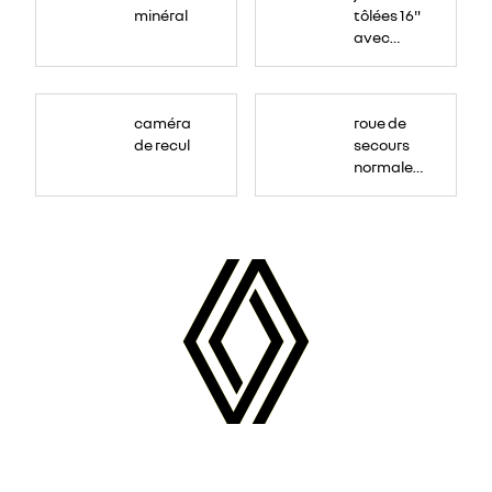
minéral
tôlées 16"
avec
enjoliveur
"airna"
caméra
roue de
de recul
secours
normale
(sous le
Paf
arrière)