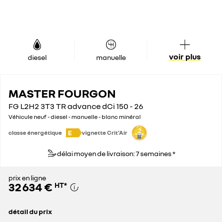
voir plus
diesel
manuelle
MASTER FOURGON
FG L2H2 3T3 TR advance dCi 150 - 26
Véhicule neuf - diesel - manuelle - blanc minéral
E
classe énergétique
vignette Crit'Air
délai moyen de livraison: 7 semaines *
prix en ligne
32 634 €
HT
*
détail du prix
prix conseillé
44 100 €