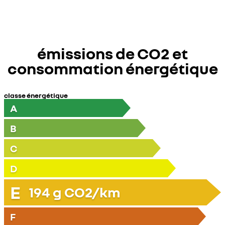
émissions de CO2 et
consommation énergétique
classe énergétique
A
B
C
D
E
194
g CO2/km
F