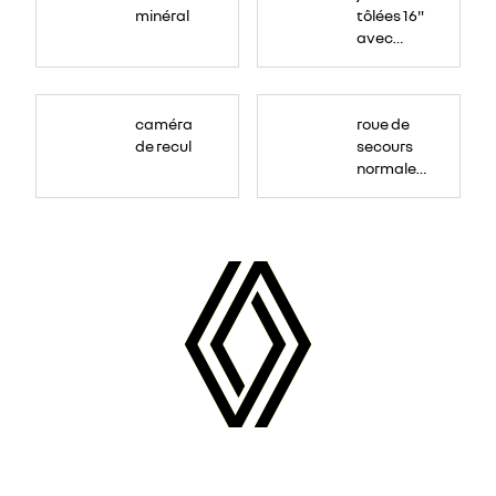
minéral
tôlées 16"
avec
enjoliveur
"airna"
caméra
roue de
de recul
secours
normale
(sous le
Paf
arrière)