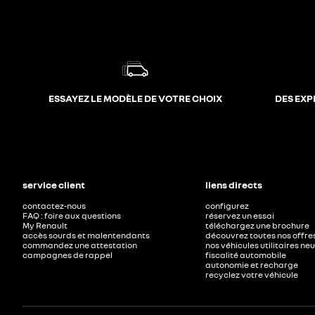
ESSAYEZ LE MODÈLE DE VOTRE CHOIX
DES EXP
service client
liens directs
contactez-nous
configurez
FAQ : foire aux questions
réservez un essai
My Renault
téléchargez une brochure
accès sourds et malentendants
découvrez toutes nos offre
commandez une attestation
nos véhicules utilitaires ne
campagnes de rappel
fiscalité automobile
autonomie et recharge
recyclez votre véhicule