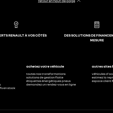
retour en haut de page​
ERTS RENAULT À VOS CÔTÉS
DES SOLUTIONS DE FINANCE
MESURE
achetez votre véhicule
autres sites
toutes nos transformations
véhicules d'o
solutions de gestion flotte
estimez la repr
étiquettes énergétiques pneus
espace client 
s
demandez un rendez-vous en ligne
ufs en stock