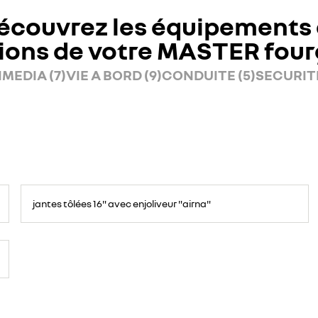
écouvrez les équipements 
ions de votre MASTER fou
MEDIA (7)
VIE A BORD (9)
CONDUITE (5)
SECURITE
jantes tôlées 16" avec enjoliveur "airna"