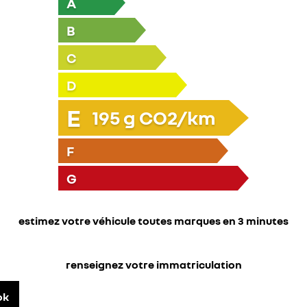
A
B
C
D
E
195
g CO2/km
F
G
estimez votre véhicule toutes marques en 3 minutes
renseignez votre immatriculation
ok