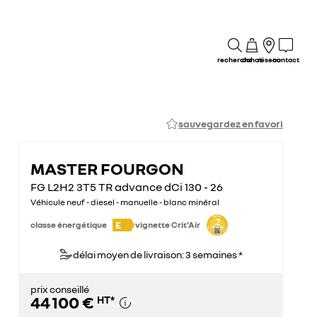
recherche
achat
réseau
contact
sauvegardez en favori
MASTER FOURGON
FG L2H2 3T5 TR advance dCi 130 - 26
Véhicule neuf - diesel - manuelle - blanc minéral
E
classe énergétique
vignette Crit'Air
délai moyen de livraison: 3 semaines *
prix conseillé
44 100 €
HT
*