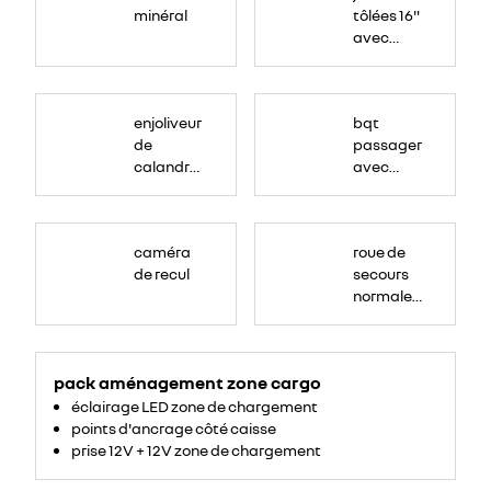
minéral
tôlées 16"
avec
enjoliveur
"airna"
enjoliveur
bqt
de
passager
calandre
avec
couleur
rangement
caisse
caméra
roue de
de recul
secours
normale
(sous le
Paf
arrière)
pack aménagement zone cargo
éclairage LED zone de chargement
points d'ancrage côté caisse
prise 12V + 12V zone de chargement