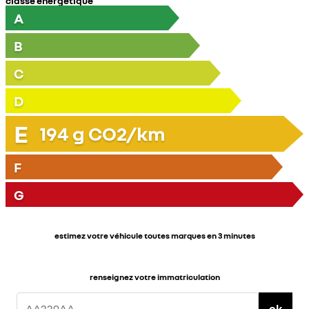
classe énergétique
A
B
C
D
E
194
g CO2/km
F
G
estimez votre véhicule toutes marques en 3 minutes
renseignez votre immatriculation
ok