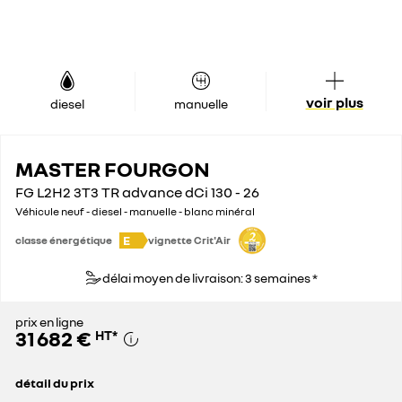
voir plus
diesel
manuelle
MASTER FOURGON
FG L2H2 3T3 TR advance dCi 130 - 26
Véhicule neuf - diesel - manuelle - blanc minéral
E
classe énergétique
vignette Crit'Air
délai moyen de livraison: 3 semaines *
prix en ligne
31 682 €
HT
*
détail du prix
prix conseillé
43 400 €