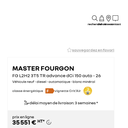
recherche
achat
réseau
contact
sauvegardez en favori
MASTER FOURGON
FG L2H2 3T5 TR advance dCi 150 auto - 26
Véhicule neuf - diesel - automatique - blanc minéral
F
classe énergétique
vignette Crit'Air
délai moyen de livraison: 3 semaines *
prix en ligne
35 551 €
HT
*