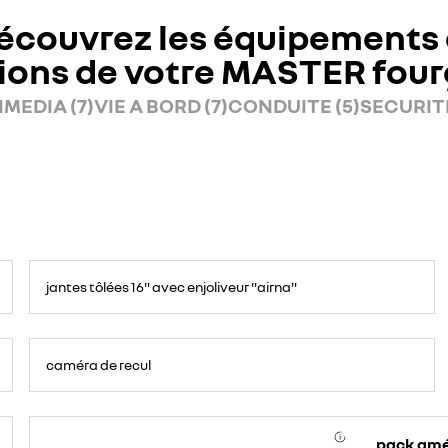
écouvrez les équipements 
ions de votre MASTER fou
MEDIA (7)
VIE A BORD (7)
CONDUITE (5)
SECURITE
jantes tôlées 16" avec enjoliveur "airna"
caméra de recul
pack am