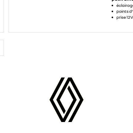
éclaira
points d
prise 12