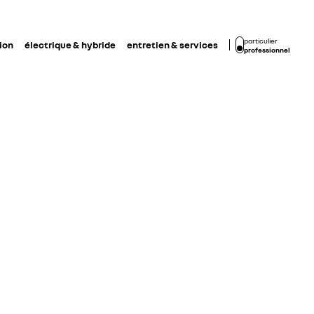
particulier
ion
électrique & hybride
entretien & services
professionnel