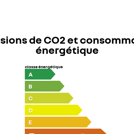
sions de CO2 et consomm
énergétique
classe énergétique
A
B
C
D
E