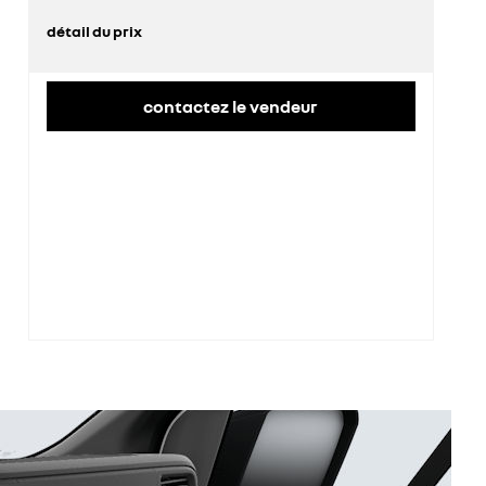
détail du prix
prix conseillé
48 700 €
remise concessionnaire déduite
13 149 €
contactez le vendeur