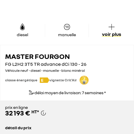
voir plus
diesel
manuelle
MASTER FOURGON
FG L2H2 3T5 TR advance dCi 130 - 26
Véhicule neuf - diesel - manuelle - blanc minéral
E
classe énergétique
vignette Crit'Air
délai moyen de livraison: 7 semaines *
prix en ligne
32 193 €
HT
*
détail du prix
prix conseillé
44 100 €