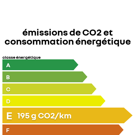
émissions de CO2 et
consommation énergétique
classe énergétique
A
B
C
D
E
195
g CO2/km
F