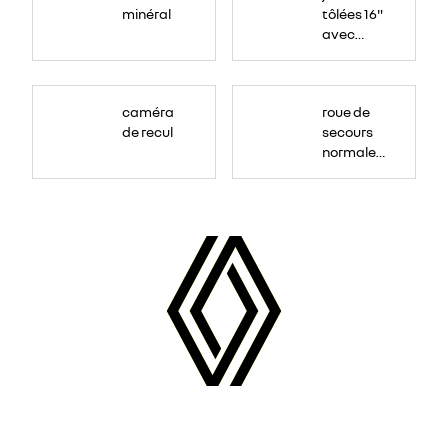
minéral
tôlées 16"
avec
enjoliveur
"airna"
caméra
roue de
de recul
secours
normale
(sous le
Paf
arrière)