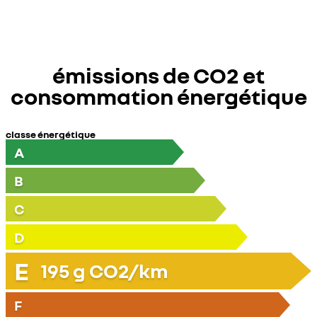
émissions de CO2 et
consommation énergétique
classe énergétique
A
B
C
D
E
195
g CO2/km
F