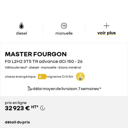
voir plus
diesel
manuelle
MASTER FOURGON
FG L2H2 3T5 TR advance dCi 150 - 26
Véhicule neuf - diesel - manuelle - blanc minéral
E
classe énergétique
vignette Crit'Air
délai moyen de livraison: 7 semaines *
prix en ligne
32 923 €
HT
*
détail du prix
prix conseillé
45 100 €