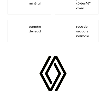
minéral
tôlées 16"
avec
enjoliveur
"airna"
caméra
roue de
de recul
secours
normale
(sous le
Paf
arrière)