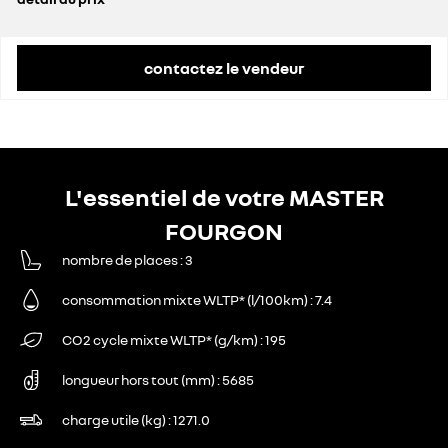
prix conseillé
44 100 €
contactez le vendeur
L'essentiel de votre MASTER
FOURGON
nombre de places
3
consommation mixte WLTP* (l/100km)
7.4
CO2 cycle mixte WLTP* (g/km)
195
longueur hors tout (mm)
5685
charge utile (kg)
1271.0