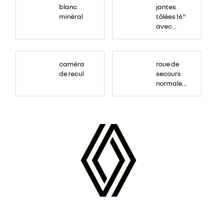
blanc
jantes
minéral
tôlées 16"
avec
enjoliveur
"airna"
caméra
roue de
de recul
secours
normale
(sous le
Paf
arrière)