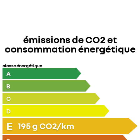
émissions de CO2 et
consommation énergétique
classe énergétique
A
B
C
D
E
195
g CO2/km