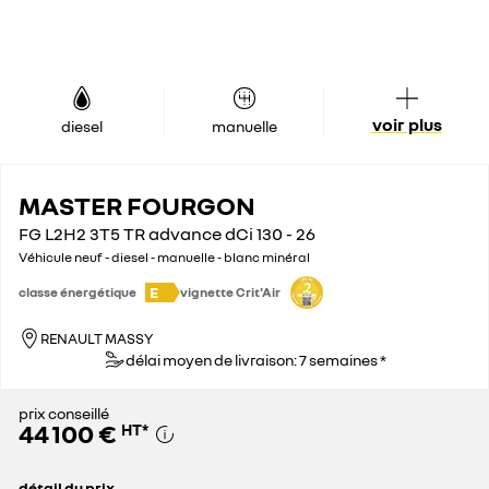
voir plus
diesel
manuelle
MASTER FOURGON
FG L2H2 3T5 TR advance dCi 130 - 26
Véhicule neuf - diesel - manuelle - blanc minéral
E
classe énergétique
vignette Crit'Air
RENAULT MASSY
délai moyen de livraison: 7 semaines *
prix conseillé
44 100 €
HT
*
détail du prix