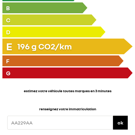
B
C
D
E
196
g CO2/km
F
G
estimez votre véhicule toutes marques en 3 minutes
renseignez votre immatriculation
ok