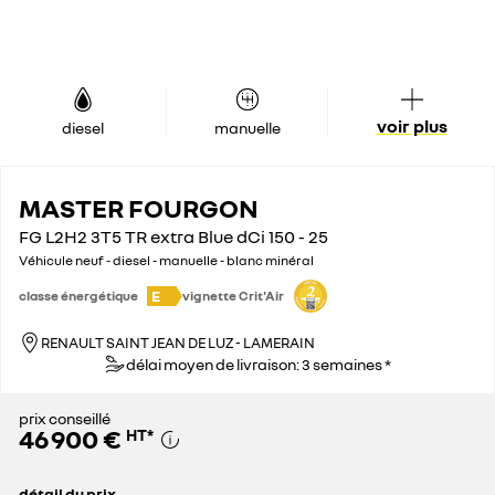
voir plus
diesel
manuelle
MASTER FOURGON
FG L2H2 3T5 TR extra Blue dCi 150 - 25
Véhicule neuf - diesel - manuelle - blanc minéral
E
classe énergétique
vignette Crit'Air
RENAULT SAINT JEAN DE LUZ - LAMERAIN
délai moyen de livraison: 3 semaines *
prix conseillé
46 900 €
HT
*
détail du prix