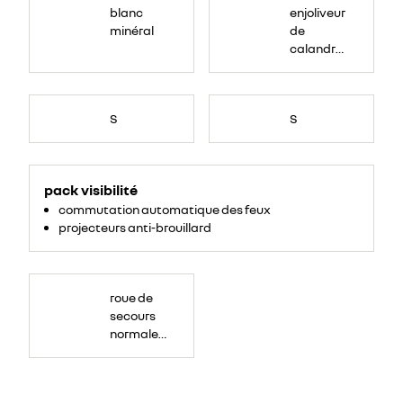
blanc
enjoliveur
minéral
de
calandre
couleur
caisse
S
S
<ul>
<li>projecteurs
pack visibilité
anti-
brouillard</li>
commutation automatique des feux
<li>commutation
automatique
projecteurs anti-brouillard
des
feu</li>
</ul>
roue de
secours
normale
(sous le
Paf
arrière)