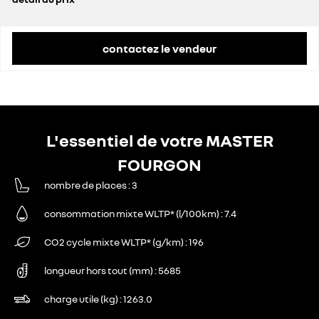
prix conseillé
46 900 €
contactez le vendeur
L'essentiel de votre MASTER
FOURGON
nombre de places
3
consommation mixte WLTP* (l/100km)
7.4
CO2 cycle mixte WLTP* (g/km)
196
longueur hors tout (mm)
5685
charge utile (kg)
1263.0