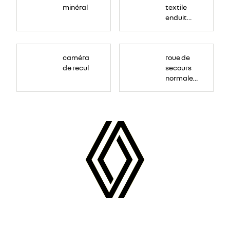
minéral
textile
enduit
grainé
caméra
roue de
de recul
secours
normale
(sous le
Paf
arrière)