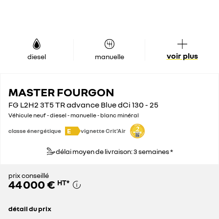
voir plus
diesel
manuelle
MASTER FOURGON
FG L2H2 3T5 TR advance Blue dCi 130 - 25
Véhicule neuf - diesel - manuelle - blanc minéral
E
classe énergétique
vignette Crit'Air
délai moyen de livraison: 3 semaines *
prix conseillé
44 000 €
HT
*
détail du prix
prix conseillé
44 000 €