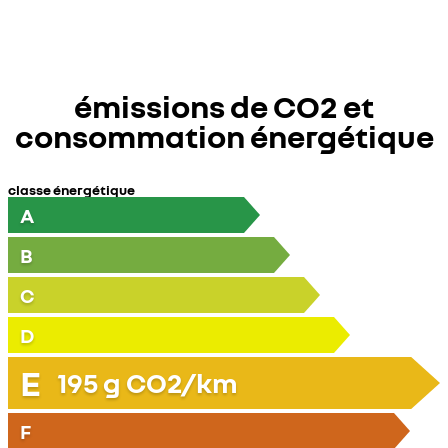
émissions de CO2 et
consommation énergétique
classe énergétique
A
B
C
D
E
195
g CO2/km
F