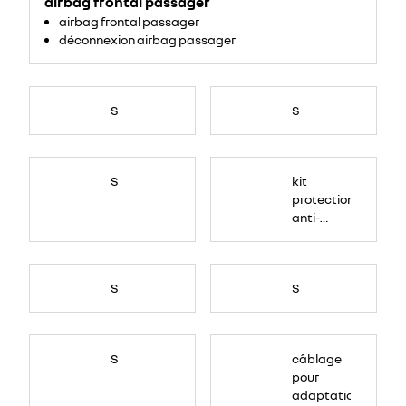
airbag frontal passager
airbag frontal passager
déconnexion airbag passager
S
S
S
kit
protection
anti-
gravillon
S
S
S
câblage
pour
adaptation