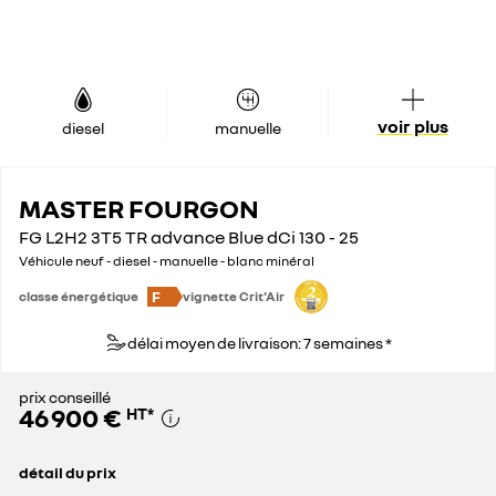
voir plus
diesel
manuelle
MASTER FOURGON
FG L2H2 3T5 TR advance Blue dCi 130 - 25
Véhicule neuf - diesel - manuelle - blanc minéral
F
classe énergétique
vignette Crit'Air
délai moyen de livraison: 7 semaines *
prix conseillé
46 900 €
HT
*
détail du prix
prix conseillé
46 900 €