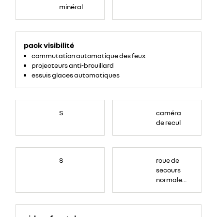
minéral
<ul>
<li>projecteurs
pack visibilité
anti-
brouillard</li>
commutation automatique des feux
<li>commutation
automatique
projecteurs anti-brouillard
des
feu</li>
essuis glaces automatiques
</ul>
S
caméra
de recul
S
roue de
secours
normale
(sous le
Paf
arrière)