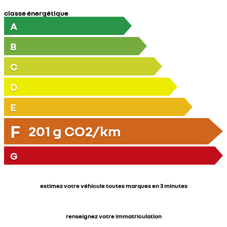
classe énergétique
A
B
C
D
E
F
201
g CO2/km
G
estimez votre véhicule toutes marques en 3 minutes
renseignez votre immatriculation