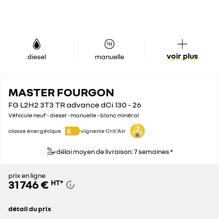
voir plus
diesel
manuelle
MASTER FOURGON
FG L2H2 3T3 TR advance dCi 130 - 26
Véhicule neuf - diesel - manuelle - blanc minéral
E
classe énergétique
vignette Crit'Air
délai moyen de livraison: 7 semaines *
prix en ligne
31 746 €
HT
*
détail du prix
prix conseillé
42 900 €