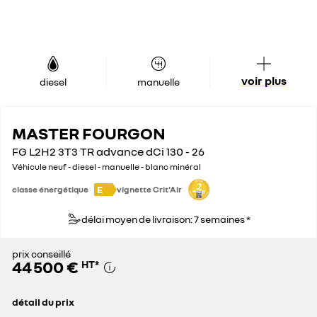
voir plus
diesel
manuelle
MASTER FOURGON
FG L2H2 3T3 TR advance dCi 130 - 26
Véhicule neuf - diesel - manuelle - blanc minéral
E
classe énergétique
vignette Crit'Air
délai moyen de livraison: 7 semaines *
prix conseillé
44 500 €
HT
*
détail du prix
prix conseillé
44 500 €