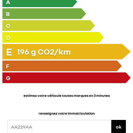
A
B
C
D
E
196
g CO2/km
F
G
estimez votre véhicule toutes marques en 3 minutes
renseignez votre immatriculation
ok