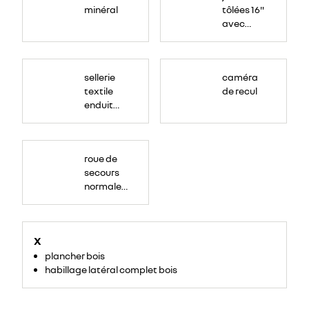
minéral
tôlées 16"
avec
enjoliveur
"airna"
sellerie
caméra
textile
de recul
enduit
grainé
roue de
secours
normale
(sous le
Paf
arrière)
X
plancher bois
habillage latéral complet bois