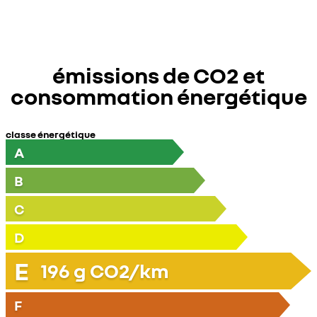
émissions de CO2 et
consommation énergétique
classe énergétique
A
B
C
D
E
196
g CO2/km
F