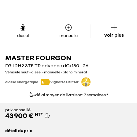
voir plus
diesel
manuelle
MASTER FOURGON
FG L2H2 3T5 TR advance dCi 130 - 26
Véhicule neuf - diesel - manuelle - blanc minéral
E
classe énergétique
vignette Crit'Air
délai moyen de livraison: 7 semaines *
prix conseillé
43 900 €
HT
*
détail du prix
prix conseillé
43 900 €