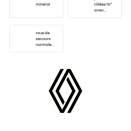
minéral
tôlées 16"
avec
enjoliveur
"airna"
roue de
secours
normale
(sous le
Paf
arrière)