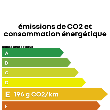
émissions de CO2 et
consommation énergétique
classe énergétique
A
B
C
D
E
196
g CO2/km
F