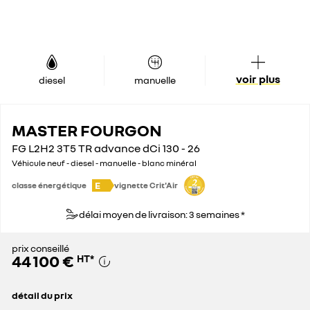
voir plus
diesel
manuelle
MASTER FOURGON
FG L2H2 3T5 TR advance dCi 130 - 26
Véhicule neuf - diesel - manuelle - blanc minéral
E
classe énergétique
vignette Crit'Air
délai moyen de livraison: 3 semaines *
prix conseillé
44 100 €
HT
*
détail du prix
prix conseillé
44 100 €