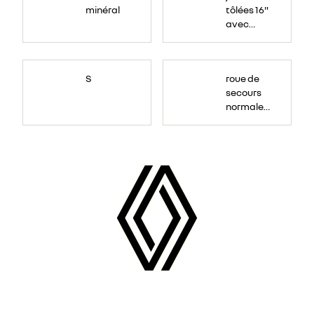
minéral
tôlées 16"
avec
enjoliveur
"airna"
S
roue de
secours
normale
(sous le
Paf
arrière)