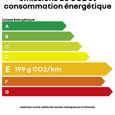
consommation énergétique
classe énergétique
A
B
C
D
E
199
g CO2/km
F
G
estimez votre véhicule toutes marques en 3 minutes