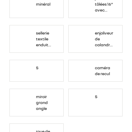
minéral
tôlées 16"
avec
enjoliveur
"airna"
sellerie
enjoliveur
textile
de
enduit
calandre
grainé
couleur
caisse
S
caméra
de recul
miroir
S
grand
angle
roue de