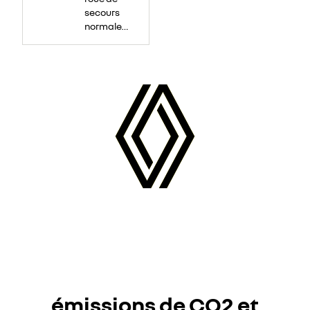
secours
normale
(sous le
Paf
arrière)
émissions de CO2 et