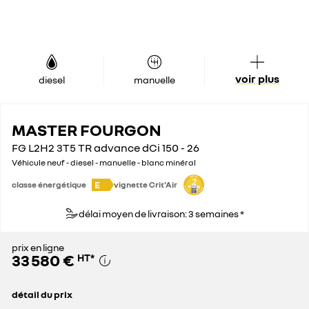
voir plus
diesel
manuelle
MASTER FOURGON
FG L2H2 3T5 TR advance dCi 150 - 26
Véhicule neuf - diesel - manuelle - blanc minéral
E
classe énergétique
vignette Crit'Air
délai moyen de livraison: 3 semaines *
prix en ligne
33 580 €
HT
*
détail du prix
prix conseillé
46 000 €